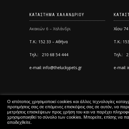
ΚΑΤΑΣΤΗΜΑ ΧΑΛΑΝΔΡΙΟΥ
ΚΑΤΑΣ
Ακακιών 6 – Χαλάνδρι
Χίου 74
Τ.Κ.: 152 33 – Αθήνα
Τ.Κ.: 15
Τηλ.: 210 68 54 444
Τηλ.: 2
e-mail: info@theluckypets.gr
e-mail: 
Ο ιστότοπος χρησιμοποιεί cookies και άλλες τεχνολογίες κατα
προτιμήσεις σας σε επόμενες επισκέψεις σας σε αυτόν, να παρέ
μετρήσεις επισκέψεων προς χρήση του και να παρέχει πληροφο
The Lucky Pets 2025-All rights reserved | Created by
χρησιμοποιηθεί το σύνολο των cookies. Μπορείτε, επίσης να πα
αποδεχθείτε.