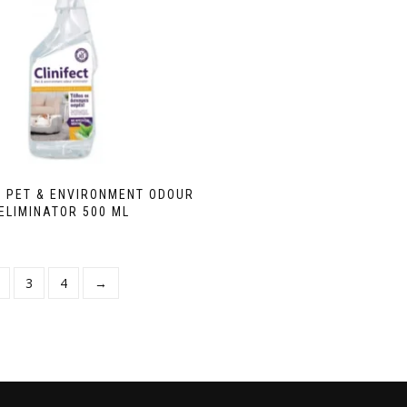
T PET & ENVIRONMENT ODOUR
ELIMINATOR 500 ML
3
4
→