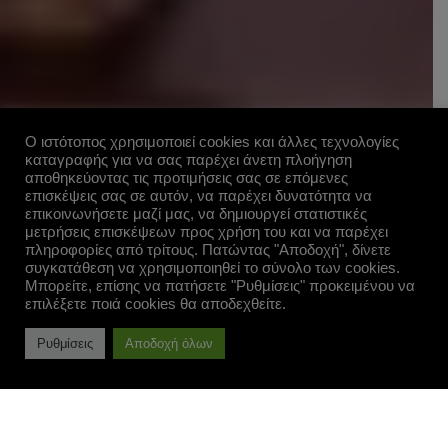
Ο ιστότοπος χρησιμοποιεί cookies και άλλες τεχνολογίες
καταγραφής για να σας παρέχει άνετη πλοήγηση
αποθηκεύοντας τις προτιμήσεις σας σε επόμενες
επισκέψεις σας σε αυτόν, να παρέχει δυνατότητα να
επικοινωνήσετε μαζί μας, να δημιουργεί στατιστικές
μετρήσεις επισκέψεων προς χρήση του και να παρέχει
πληροφορίες από τρίτους. Πατώντας "Αποδοχή", δίνετε
συγκατάθεση να χρησιμοποιηθεί το σύνολο των cookies.
Μπορείτε, επίσης να πατήσετε "Ρυθμίσεις" προκειμένου να
επιλέξετε ποιά cookies θα αποδεχθείτε.
Ρυθμίσεις
Αποδοχή όλων
ΤΑ ΚΑΛΟΚΑΙΡΙΝΑ ΜΑΣ