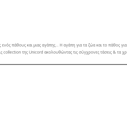
νός πάθους και μιας αγάπης… Η αγάπη για τα ζώα και το πάθος για
τις collection της Unicord ακολουθώντας τις σύγχρονες τάσεις & τα χ