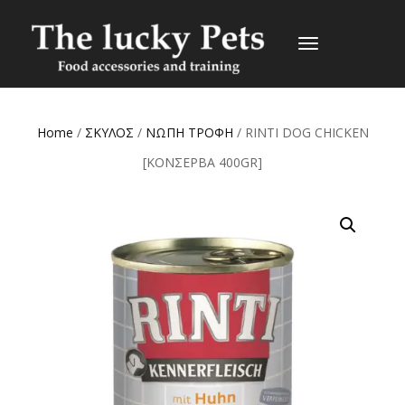
TOGGLE
NAVIGATION
Home
/
ΣΚΥΛΟΣ
/
ΝΩΠΗ ΤΡΟΦΗ
/ RINTI DOG CHICKEN
[ΚΟΝΣΕΡΒΑ 400GR]