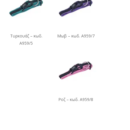
Τυρκουάζ – κωδ.
Μωβ – κωδ. A959/7
A959/5
Ροζ – κωδ. A959/8