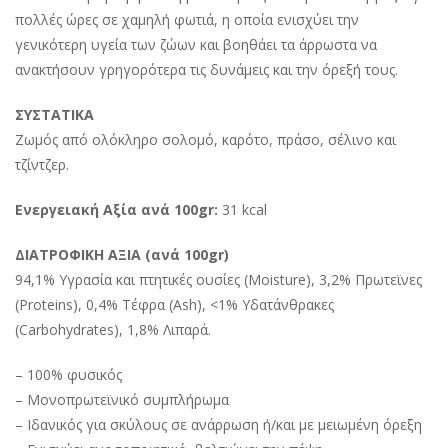
πολλές ώρες σε χαμηλή φωτιά, η οποία ενισχύει την
γενικότερη υγεία των ζώων και βοηθάει τα άρρωστα να
ανακτήσουν γρηγορότερα τις δυνάμεις και την όρεξή τους.
ΣΥΣΤΑΤΙΚΑ
Ζωμός από ολόκληρο σολομό, καρότο, πράσο, σέλινο και
τζίντζερ.
Ενεργειακή Αξία ανά 100gr:
31 kcal
ΔΙΑΤΡΟΦΙKH ΑΞIΑ (ανά 100gr)
94,1% Υγρασία και πτητικές ουσίες (Moisture), 3,2% Πρωτεϊνες
(Proteins), 0,4% Τέφρα (Ash), <1% Υδατάνθρακες
(Carbohydrates), 1,8% Λιπαρά.
– 100% φυσικός
– Μονοπρωτεϊνικό συμπλήρωμα
– Ιδανικός για σκύλους σε ανάρρωση ή/και με μειωμένη όρεξη