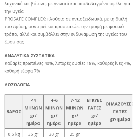
λαχανικά και βότανα, με γνωστά και αποδεδειγμένα οφέλη για
την υγεία.
PROSAFE COMPLEX: πλούσιο σε αντιοξειδωτικά, με τη διπλή
του δράση, συντηρεί και προστατεύει την τροφή με φυσικό
τρόπο, αλλά και συμβάλλει στην ενδυνάμωση της υγείας του
ζώου σας.
ΑΝΑΛΥΤΙΚΑ ΣΥΣΤΑΤΙΚΑ
Καθαρές πρωτεΐνες 40%, λιπαρές ουσίες 18%, καθαρές ίνες 4%,
καθαρή τέφρα 7%
ΔΟΣΟΛΟΓΙΑ
<4
4-6
7-12
ΕΓΚΥΕΣ
ΘΗΛΑΖΟΥΣΕΣ
ΜΗΝΩΝ
ΜΗΝΩΝ
ΜΗΝΩΝ
ΓΑΤΕΣ
ΒΑΡΟΣ
ΓΑΤΕΣ
gr/
gr/
gr/
gr/
gr/ημέρα
ημέρα
ημέρα
ημέρα
ημέρα
0,5 kg
35 gr
30 gr
25 gr