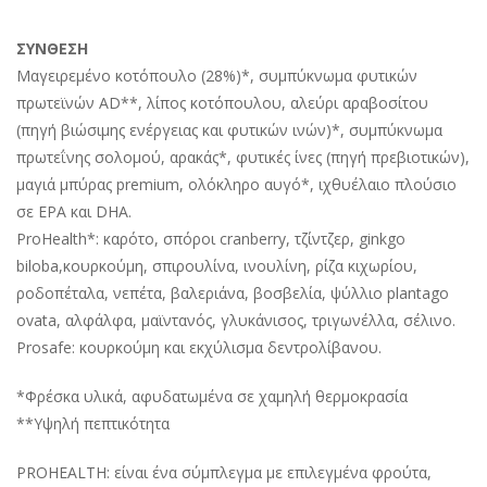
ΣΥΝΘΕΣΗ
Μαγειρεμένο κοτόπουλο (28%)*, συμπύκνωμα φυτικών
πρωτεϊνών AD**, λίπος κοτόπουλου, αλεύρι αραβοσίτου
(πηγή βιώσιμης ενέργειας και φυτικών ινών)*, συμπύκνωμα
πρωτεΐνης σολομού, αρακάς*, φυτικές ίνες (πηγή πρεβιοτικών),
μαγιά μπύρας premium, ολόκληρο αυγό*, ιχθυέλαιο πλούσιο
σε EPA και DHA.
ProHealth*: καρότο, σπόροι cranberry, τζίντζερ, ginkgo
biloba,κουρκούμη, σπιρουλίνα, ινουλίνη, ρίζα κιχωρίου,
ροδοπέταλα, νεπέτα, βαλεριάνα, βοσβελία, ψύλλιο plantago
ovata, αλφάλφα, μαϊντανός, γλυκάνισος, τριγωνέλλα, σέλινο.
Prosafe: κουρκούμη και εκχύλισμα δεντρολίβανου.
*Φρέσκα υλικά, αφυδατωμένα σε χαμηλή θερμοκρασία
**Yψηλή πεπτικότητα
PROHEALTH: είναι ένα σύμπλεγμα με επιλεγμένα φρούτα,