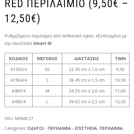
RED ΠΕΡΙΛΑΙΜΙΟ (9,50€ –
12,50€)
Ρυθμιζόμενο περιλαίμιο από ανθεκτικό nylon, εξοπλισμένο με
την ταυτότητα
Smart ID
ΚΩΔΙΚΟΣ
ΜΕΓΕΘΟΣ
ΔΙΑΣΤΑΣΕΙΣ
ΤΙΜΗ
A1565/4
XS
22-35 cm x 1,0 cm
9,50
A1564/4
S
28-45 cm x 1,5 cm
10,50
A489/4
M
34-55 cm x 2,0 cm
11,00
A490/4
L
39-62 cm x 2,5 cm
12,50
SKU:
MNMC27
Categories:
ΟΔΗΓΟΙ - ΠΕΡΙΛΑΙΜΙΑ - ΕΠΙΣΤΗΘΙΑ
,
ΠΕΡΙΛΑΙΜΙΑ
,