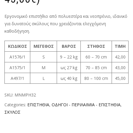
Εργονομικό επιστήθιο από πολυεστέρα και νεοπρένιο, ιδανικό
για δυνατούς σκύλους που χρειάζονται ελεγχόμενη
καθοδήγηση.
ΚΩΔΙΚΟΣ
ΜΕΓΕΘΟΣ
ΒΑΡΟΣ
ΣΤΗΘΟΣ
ΤΙΜΗ
A1576/1
S
9 – 22 kg
60 – 70 cm
42,00
A1575/1
M
ως 27 kg
70 – 85 cm
43,00
A497/1
L
ως 40 kg
80 – 100 cm
45,00
SKU:
MNMPH32
Categories:
ΕΠΙΣΤΗΘΙΑ
,
ΟΔΗΓΟΙ - ΠΕΡΙΛΑΙΜΙΑ - ΕΠΙΣΤΗΘΙΑ
,
ΣΚΥΛΟΣ