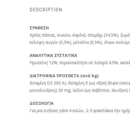
DESCRIPTION
ΣΥΝΘΕΣΗ
Κρέας πάπιας, συκώτι, καρδιά, στομάχι (34,5%), ζωμ
κελύφη αυγών (0,5%), μέταλλα (0,5%), έλαιο σολομο
ΑΝΑΛΥΤΙΚΑ ΣΥΣΤΑΤΙΚΑ
Πρωτεΐνη 12%, περιεκτικότητα σε λιπαρά 4,5%, ακατ
ΔΙΑΤΡΟΦΙΚΑ ΠΡΟΣΘΕΤΑ (ανά kg)
Βιταμίνη D3 200 IU, Βιταμίνη Ε (ως οξική άλφα-τοκ
μονοένυδρος) 20 mg, Ιώδιο (ως ασβέστιο, άνυδρο) 
ΔΟΣΟΛΟΓΙΑ
Για μια ενήλικη γάτα 4 κιλών, 2-3 φακελάκια την ημέρ