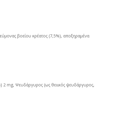
πνεύμονας βοείου κρέατος (7,5%), αποξηραμένα
I)) 2 mg, Ψευδάργυρος (ως θειικός ψευδάργυρος,