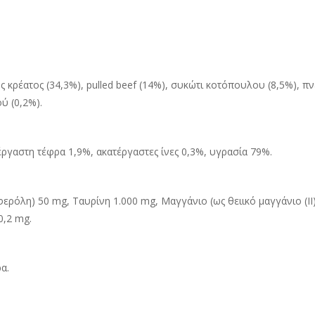
ός κρέατος (34,3%), pulled beef (14%), συκώτι κοτόπουλου (8,5%), 
ύ (0,2%).
έργαστη τέφρα 1,9%, ακατέργαστες ίνες 0,3%, υγρασία 79%.
οφερόλη) 50 mg, Ταυρίνη 1.000 mg, Μαγγάνιο (ως θειικό μαγγάνιο (I
0,2 mg.
α.