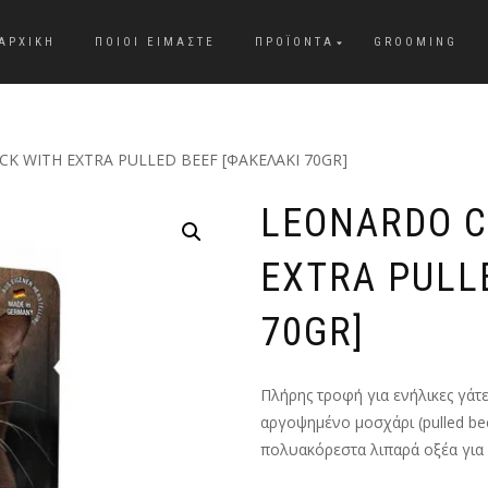
ΑΡΧΙΚΗ
ΠΟΙΟΙ ΕΙΜΑΣΤΕ
ΠΡΟΪΟΝΤΑ
GROOMING
K WITH EXTRA PULLED BEEF [ΦΑΚΕΛΑΚΙ 70GR]
LEONARDO C
EXTRA PULL
70GR]
Πλήρης τροφή για ενήλικες γάτ
αργοψημένο μοσχάρι (pulled be
πολυακόρεστα λιπαρά οξέα για 