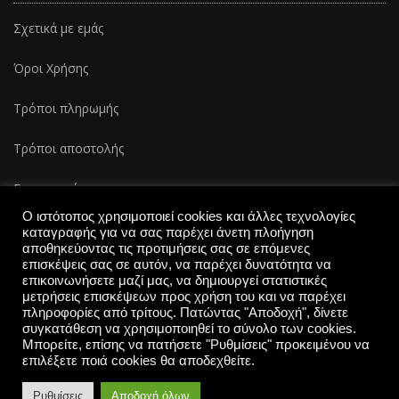
Σχετικά με εμάς
Όροι Χρήσης
Τρόποι πληρωμής
Τρόποι αποστολής
Επικοινωνία
Ο ιστότοπος χρησιμοποιεί cookies και άλλες τεχνολογίες
καταγραφής για να σας παρέχει άνετη πλοήγηση
αποθηκεύοντας τις προτιμήσεις σας σε επόμενες
επισκέψεις σας σε αυτόν, να παρέχει δυνατότητα να
επικοινωνήσετε μαζί μας, να δημιουργεί στατιστικές
μετρήσεις επισκέψεων προς χρήση του και να παρέχει
πληροφορίες από τρίτους. Πατώντας "Αποδοχή", δίνετε
συγκατάθεση να χρησιμοποιηθεί το σύνολο των cookies.
The Lucky Pets 2025-All rights reserved | Created by
Μπορείτε, επίσης να πατήσετε "Ρυθμίσεις" προκειμένου να
επιλέξετε ποιά cookies θα αποδεχθείτε.
inventum.gr
Ρυθμίσεις
Αποδοχή όλων