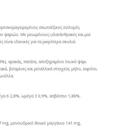
Ο φρεσκομαγειρεμένος σκωτσέζικος σολομός
ών ψαριών. Με μειωμένους υδατάνθρακες και μια
είναι ιδανικές για τα μικρότερα σκυλιά.
8%), αρακάς, πατάτα, αποξηραμένο λευκό ψάρι
ά, βιταμίνες και μεταλλικά στοιχεία, μήλο, καρότο,
γωνέλλα.
γα 6 2,8%, ωμέγα 3 0,9%, ασβέστιο 1,86%,
77 mg, μονοϋδρικό θειικό μαγγάνιο 141 mg,