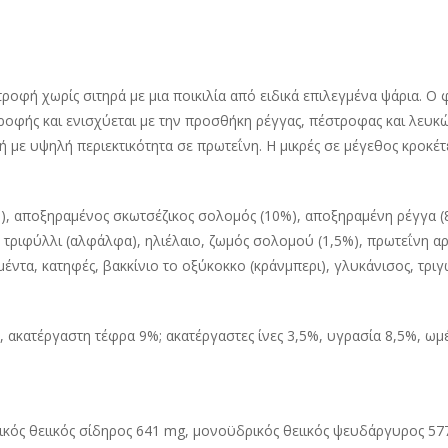
τροφή χωρίς σιτηρά με μια ποικιλία από ειδικά επιλεγμένα ψάρια. 
τροφής και ενισχύεται με την προσθήκη ρέγγας, πέστροφας και λευκ
με υψηλή περιεκτικότητα σε πρωτεΐνη. Η μικρές σε μέγεθος κροκέτες 
), αποξηραμένος σκωτσέζικος σολομός (10%), αποξηραμένη ρέγγα (
τριφύλλι (αλφάλφα), ηλιέλαιο, ζωμός σολομού (1,5%), πρωτεΐνη αρακ
μέντα, κατηφές, βακκίνιο το οξύκοκκο (κράνμπερι), γλυκάνισος, τρι
 ακατέργαστη τέφρα 9%; ακατέργαστες ίνες 3,5%, υγρασία 8,5%, ωμέ
δρικός θειικός σίδηρος 641 mg, μονοϋδρικός θειικός ψευδάργυρος 5