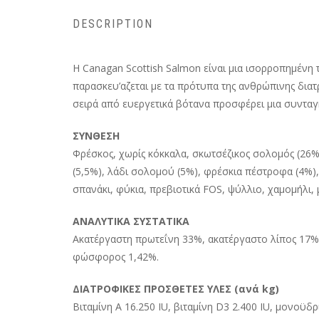
DESCRIPTION
Η Canagan Scottish Salmon είναι μια ισορροπημένη 
παρασκευ’αζεται με τα πρότυπα της ανθρώπινης δια
σειρά από ευεργετικά βότανα προσφέρει μια συνταγή 
ΣΥΝΘΕΣΗ
Φρέσκος, χωρίς κόκκαλα, σκωτσέζικος σολομός (26%
(5,5%), λάδι σολομού (5%), φρέσκια πέστροφα (4%), 
σπανάκι, φύκια, πρεβιοτικά FOS, ψύλλιο, χαμομήλι, 
ΑΝΑΛΥΤΙΚΑ ΣΥΣΤΑΤΙΚΑ
Ακατέργαστη πρωτεΐνη 33%, ακατέργαστο λίπος 17%,
φώσφορος 1,42%.
ΔΙΑΤΡΟΦΙΚΕΣ ΠΡΟΣΘΕΤΕΣ ΥΛΕΣ (ανά kg)
Βιταμίνη Α 16.250 IU, βιταμίνη D3 2.400 IU, μονοϋ