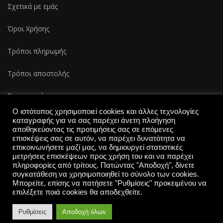
Σχετικά με εμάς
Όροι Χρήσης
Τρόποι πληρωμής
Τρόποι αποστολής
Επικοινωνία
Ο ιστότοπος χρησιμοποιεί cookies και άλλες τεχνολογίες
καταγραφής για να σας παρέχει άνετη πλοήγηση
αποθηκεύοντας τις προτιμήσεις σας σε επόμενες
επισκέψεις σας σε αυτόν, να παρέχει δυνατότητα να
επικοινωνήσετε μαζί μας, να δημιουργεί στατιστικές
μετρήσεις επισκέψεων προς χρήση του και να παρέχει
πληροφορίες από τρίτους. Πατώντας "Αποδοχή", δίνετε
συγκατάθεση να χρησιμοποιηθεί το σύνολο των cookies.
The Lucky Pets 2025-All rights reserved | Created by
Μπορείτε, επίσης να πατήσετε "Ρυθμίσεις" προκειμένου να
επιλέξετε ποιά cookies θα αποδεχθείτε.
inventum.gr
Ρυθμίσεις
Αποδοχή όλων