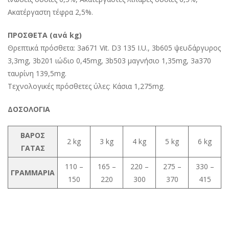
Ακατέργαστη τέφρα 2,5%.
ΠΡΟΣΘΕΤΑ (ανά kg)
Θρεπτικά πρόσθετα: 3a671 Vit. D3 135 I.U., 3b605 ψευδάργυρος
3,3mg, 3b201 ιώδιο 0,45mg, 3b503 μαγνήσιο 1,35mg, 3a370
ταυρίνη 139,5mg.
Τεχνολογικές πρόσθετες ύλες: Κάσια 1,275mg.
ΔΟΣΟΛΟΓΙΑ
ΒΑΡΟΣ
2 kg
3 kg
4 kg
5 kg
6 kg
ΓΑΤΑΣ
110 –
165 –
220 –
275 –
330 –
ΓΡΑΜΜΑΡΙΑ
150
220
300
370
415