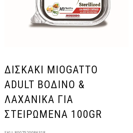
ΔΙΣΚAΚΙ MIOGATTO
ADULT ΒΟΔΙΝO &
ΛΑΧΑΝΙΚA ΓΙΑ
ΣΤΕΙΡΩΜEΝΑ 100GR
SKU:
8007520086318