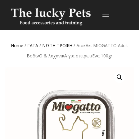
TOGGLE
NAVIGATION
Home
/
ΓΑΤΑ
/
ΝΩΠΗ ΤΡΟΦΗ
/ ΔισκAκι MIOGATTO Adult
ΒοδινO & λαχανικA για στειρωμEνα 100gr