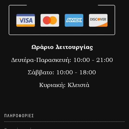
ΠΛΗΡΟΦΟΡΙΕΣ