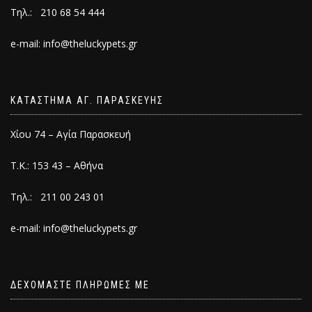
Τηλ.: 210 68 54 444
e-mail: info@theluckypets.gr
ΚΑΤΑΣΤΗΜΑ ΑΓ. ΠΑΡΑΣΚΕΥΗΣ
Χίου 74 – Αγία Παρασκευή
Τ.Κ.: 153 43 – Αθήνα
Τηλ.: 211 00 243 01
e-mail: info@theluckypets.gr
ΔΕΧΟΜΑΣΤΕ ΠΛΗΡΩΜΕΣ ΜΕ