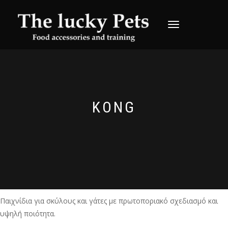
TOGGLE
NAVIGATION
KONG
Παιχνίδια για σκύλους και γάτες με πρωτοποριακό σχεδιασμό και
υψηλή ποιότητα.