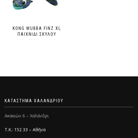
KONG WUBBA FINZ XL
ΠΑΙΧΝΙΔΙ ΣΚΥΛΟΥ
ΚΑΤΑΣΤΗΜΑ ΧΑΛΑΝΔΡΙΟΥ
Ακακιών 6 – Χαλάνδρι
Τ.Κ.: 152 33 – Αθήνα